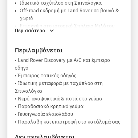
Ιδιωτικό ταχύπλοο στη Σπιναλόγκα
Off-road εκδρομή με Land Rover σε βουνά &
χωριά
Επίσκεψη στο ιστορικό Σπήλαιο Μιλάτου
Περισσότερα
Γευσιγνωσία ελαιολάδου σε τοπικό
ελαιοτριβείο
Περιλαμβάνεται
Παραδοσιακό κρητικό γεύμα με κρασί
• Land Rover Discovery με A/C και έμπειρο
Η μέρα ξεκινά με οδήγηση μέσα από μικρά
οδηγό
ορεινά χωριά και καταπράσινα τοπία. Στη
• Έμπειρος τοπικός οδηγός
συνέχεια, θα σταματήσετε σε ένα οικογενειακό
• Ιδιωτική μεταφορά με ταχύπλοο στη
ελαιοτριβείο για ξενάγηση και γευσιγνωσία.
Σπιναλόγκα
Φτάνοντας στο παραθαλάσσιο χωριό Πλάκα,
• Νερό, αναψυκτικά & ποτά στο γεύμα
σας περιμένει το ιδιωτικό ταχύπλοο για να σας
• Παραδοσιακό κρητικό γεύμα
μεταφέρει στη Σπιναλόγκα (περίπου 1 ώρα
• Γευσιγνωσία ελαιολάδου
περιήγηση στο νησί – εισιτήριο πληρώνεται
• Παραλαβή και επιστροφή στο κατάλυμά σας
επιτόπου).
Καθ’ οδόν για τα νότια, απολαύστε
Δεν περιλαμβάνεται