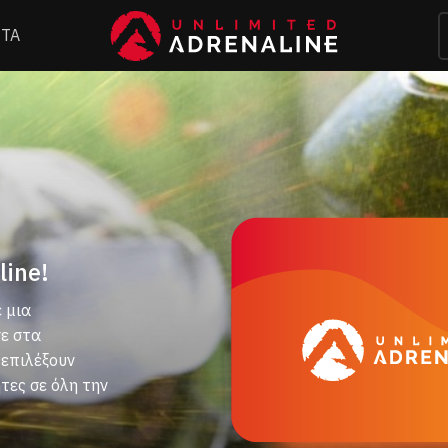
ΤΑ
ine!
 μια
σε στα
επιλέξουν
τες σε όλη την