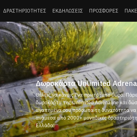
ΔΡΑΣΤΗΡΙΟΤΗΤΕΣ
ΕΚΔΗΛΩΣΕΙΣ
ΠΡΟΣΦΟΡΕΣ
ΠΑΚΕ
Δωροκάρτα Unlimited Adrenal
Θέλεις να κάνεις ένα πρωτότυπο δώρο; Πάρε
δωροκάρτα της Unlimited Adrenaline και δώ
αγαπημένα σου πρόσωπα τη δυνατότητα να 
ανάμεσα από 2000+ μοναδικές δραστηριότη
Ελλάδα!