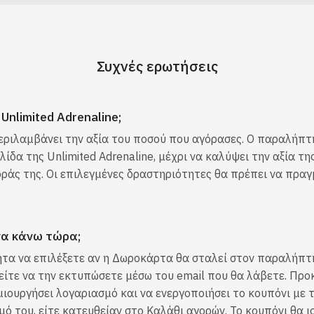
Συχνές ερωτήσεις
nlimited Adrenaline;
εριλαμβάνει την αξία του ποσού που αγόρασες. Ο παραλήπτ
ίδα της Unlimited Adrenaline, μέχρι να καλύψει την αξία τ
γοράς της. Οι επιλεγμένες δραστηριότητες θα πρέπει να πρα
να κάνω τώρα;
τα να επιλέξετε αν η Δωροκάρτα θα σταλεί στον παραλήπτη
είτε να την εκτυπώσετε μέσω του email που θα λάβετε. Προ
ουργήσει λογαριασμό και να ενεργοποιήσει το κουπόνι με τ
ό του, είτε κατευθείαν στο Καλάθι αγορών. Το κουπόνι θα ι