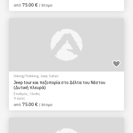
75.00 €
από
/ άτομο
Hiking/Trekking
,
Jeep Safari
Jeep tour και πεζοπορία στο Δέλτα του Νέστου
(Δυτική πλευρά)
Σταθμός, Ξάνθη
9 ώρες
75.00 €
από
/ άτομο