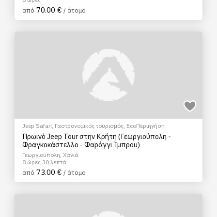
70.00 €
από
/ άτομο
Jeep Safari
,
Γαστρονομικός τουρισμός
,
EcoΠεριηγήση
Πρωινό Jeep Tour στην Κρήτη (Γεωργιούπολη -
Φραγκοκάστελλο - Φαράγγι Ίμπρου)
Γεωργιούπολη, Χανιά
8 ώρες 30 λεπτά
73.00 €
από
/ άτομο