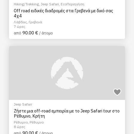
Hiking/Trekking
,
Jeep Safari
,
EcoΠεριηγήση
Off road ειδικές διαδρομές στα Γρεβενά με δικό σας
4χ4
Λάβδας, Γρεβενά
7 ώρες
90.00 €
από
/ άτομο
Jeep Safari
Ζήστε μια off-road εμπειρία με το Jeep Safari tour στο
Ρέθυμνο, Κρήτη
Ρέθυμνο, Ρέθυμνο
8 ώρες
90.00 €
από
/ άτομο