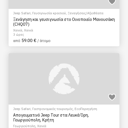
Jeep Safari
,
Γευσιγνωσία κρασιού
,
Ξεναγήσεις/Αξιοθέατα
Ξενάγηση και γευσιγνωσία στο Οινοποιείο Μανουσάκη
(CHQ07)
Χανιά, Χανιά
3 ώρες
59.00 €
από
/ άτομο
Jeep Safari
,
Γαστρονομικός τουρισμός
,
EcoΠεριηγήση
Απογευματινό Jeep Tour στα Λευκά Όρη,
Γεωργιούπολη, Κρήτη
Γεωργιούπολη, Χανιά