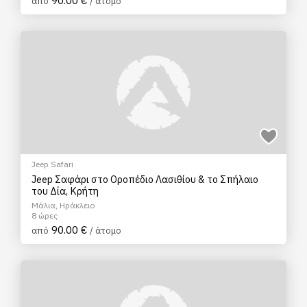
90.00 €
από
/ άτομο
Jeep Safari
Jeep Σαφάρι στο Οροπέδιο Λασιθίου & το Σπήλαιο
του Δία, Κρήτη
Μάλια, Ηράκλειο
8 ώρες
90.00 €
από
/ άτομο