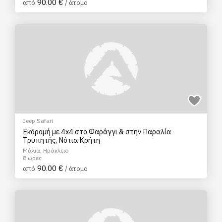
90.00 €
από
/ άτομο
Jeep Safari
Εκδρομή με 4x4 στο Φαράγγι & στην Παραλία
Τρυπητής, Νότια Κρήτη
Μάλια, Ηράκλειο
8 ώρες
90.00 €
από
/ άτομο