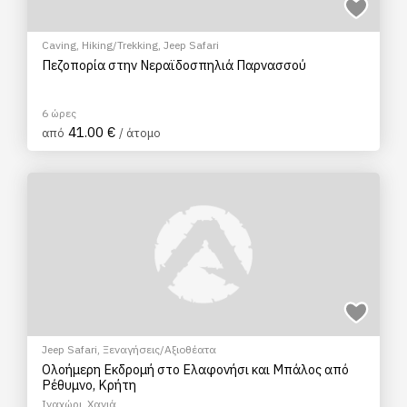
Caving
,
Hiking/Trekking
,
Jeep Safari
Πεζοπορία στην Νεραϊδοσπηλιά Παρνασσού
6 ώρες
41.00 €
από
/ άτομο
Jeep Safari
,
Ξεναγήσεις/Αξιοθέατα
Ολοήμερη Εκδρομή στο Ελαφονήσι και Μπάλος από
Ρέθυμνο, Κρήτη
Ιναχώρι, Χανιά