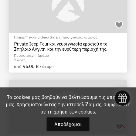
Hiking/Trekking
,
Jeep Safari
,
Γευσιγνωσία κρασιού
Private Jeep Tour και γευσιγνωσία κρασιού στο
Σπήλαιο Αγγίτη, και την ευρύτερη περιοχή της
Δράμας
Προσοτσάνη, Δράμα
7 ώρες
95.00 €
από
/ άτομο
Τα cookies μας βοηθούν να βελτιώσουμε τις υπηρεσίες
μας. Χρησιμοποιώντας την ιστοσελίδα μας, συμφωνείτε
με τη
χρήση των cookies
.
Αποδέχομαι