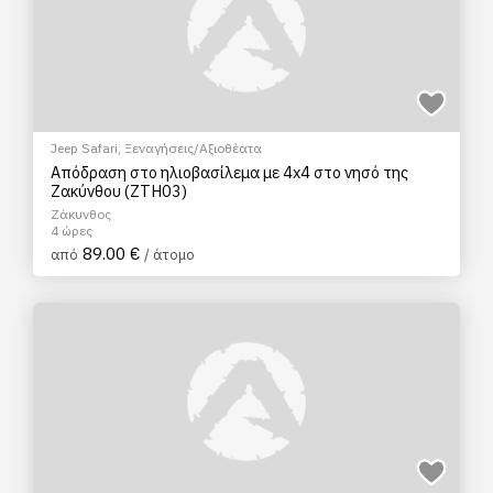
Jeep Safari
,
Ξεναγήσεις/Αξιοθέατα
Απόδραση στο ηλιοβασίλεμα με 4x4 στο νησό της
Ζακύνθου (ZTH03)
Ζάκυνθος
4 ώρες
89.00 €
από
/ άτομο