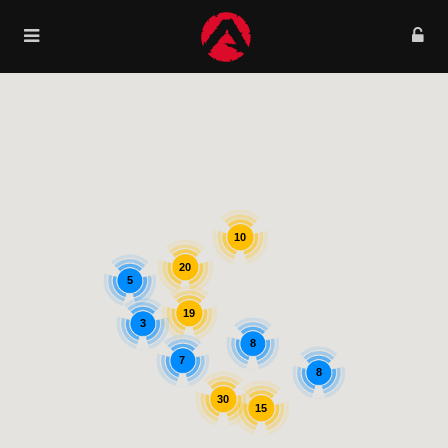
10
20
5
19
3
8
7
8
30
15