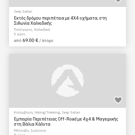
Jeep Safari
Εκτός δρόμου περιπέτεια με 4Χ4 οχήματα, στη
Σιθωνία Χαλκιδικής
Πολύγυρος, Χαλκιδική
5 ώρες
69.00 €
από
/ άτομο
Κολύμβηση
,
Hiking/Trekking
,
Jeep Safari
Εμπειρία Περιπέτειας Off-Road με 4χ4 & Μαγειρικής
στη Βάλια Κάλντα
Μέτσοβο, Ιωάννινα
8 ώρες