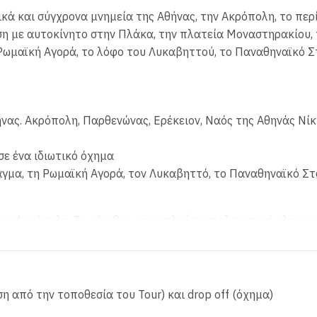
ικά και σύγχρονα μνημεία της Αθήνας, την Ακρόπολη, το πε
η με αυτοκίνητο στην Πλάκα, την πλατεία Μοναστηρακίου, 
Ρωμαϊκή Αγορά, το λόφο του Λυκαβηττού, το Παναθηναϊκό Σ
νας. Ακρόπολη, Παρθενώνας, Ερέκειον, Ναός της Αθηνάς Νίκ
ε ένα ιδιωτικό όχημα
γμα, τη Ρωμαϊκή Αγορά, τον Λυκαβηττό, το Παναθηναϊκό Στ
την Ακρόπολη. Το μέγεθος και η πλούσια πολιτιστική κληρον
ον οδηγό σας μερικές από τις σημαντικές τοποθεσίες όπως 
αίας Αθήνας, επισκεπτόμενος το παγκοσμίου φήμης Νέο Μου
ση από την τοποθεσία του Tour) και drop off (όχημα)