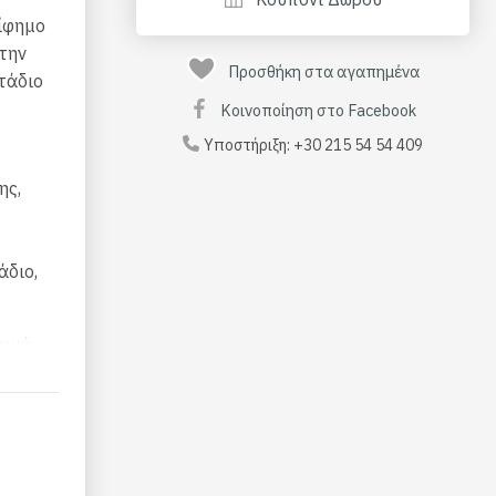
ρίφημο
την
Προσθήκη στα αγαπημένα
τάδιο
Κοινοποίηση στο Facebook
Υποστήριξη:
+30 215 54 54 409
ης,
άδιο,
ομιά
ο
σείο