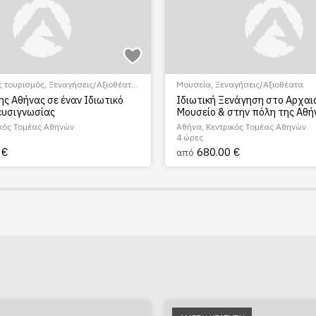
ς τουρισμός
,
Ξεναγήσεις/Αξιοθέατα
,
Μουσεία
,
Ξεναγήσεις/Αξιοθέατα
λης
της Αθήνας σε έναν Ιδιωτικό
Ιδιωτική Ξενάγηση στο Αρχαι
ευσιγνωσίας
Μουσείο & στην πόλη της Αθή
ικός Τομέας Αθηνών
Αθήνα, Κεντρικός Τομέας Αθηνών
4 ώρες
 €
680.00 €
από