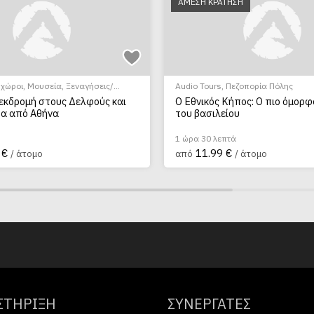
ΑΜΕΣΗ ΚΡΑΤΗΣΗ
 χώροι
,
Μουσεία
,
Ξεναγήσεις/
Audio Tours
,
Πεζοπορία Πόλης
εκδρομή στους Δελφούς και
Ο Εθνικός Κήπος: Ο πιο όμορφ
α από Αθήνα
του βασιλείου
1 ώρα 30 λεπτά
 €
11.99 €
/ άτομο
από
/ άτομο
ΣΤΗΡΙΞΗ
ΣΥΝΕΡΓΑΤΕΣ