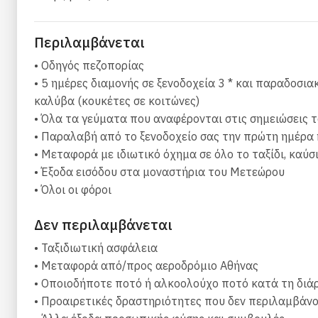
Μπελόι (1.650m υψόμετρο)
Παρατηρήστε την πλούσια χλωρίδα και πανίδα του
Περιλαμβάνεται
Ακολουθήστε τα μονοπάτια των αρχαίων μοναχών 
• Οδηγός πεζοπορίας
Δοκιμάστε νόστιμα τοπικά φαγητά και δοκιμάστε τ
• 5 ημέρες διαμονής σε ξενοδοχεία 3 * και παραδοσια
1η μέρα: Άφιξη στην Αθήνα
καλύβα (κουκέτες σε κοιτώνες)
• Όλα τα γεύματα που αναφέρονται στις σημειώσεις τα
Καλώς ήρθατε στην Αθήνα!
• Παραλαβή από το ξενοδοχείο σας την πρώτη ημέρα 
• Μεταφορά με ιδιωτικό όχημα σε όλο το ταξίδι, καύσι
Κατά την άφιξή σας στο Διεθνές Αεροδρόμιο της Αθήν
• Έξοδα εισόδου στα μοναστήρια του Μετεώρου
κανονίσουμε μια ιδιωτική μεταφορά για εσάς). Εφόσον
• Όλοι οι φόροι
ημέρα ελεύθερη για να εξερευνήσετε την Αθήνα, μια α
Το ξενοδοχείο σας βρίσκεται σε βολική τοποθεσία στ
Δεν περιλαμβάνεται
περίπατο στις γραφικές γειτονιές της Πλάκας, του Μ
• Ταξιδιωτική ασφάλεια
χώρο της UNESCO της Ακρόπολης με τον Παρθενώνα, 
• Μεταφορά από/προς αεροδρόμιο Αθήνας
Βουλή και να περιπλανηθείτε στους Εθνικούς Κήπους
• Οποιοδήποτε ποτό ή αλκοολούχο ποτό κατά τη διά
προσφέροντας υπέροχη θέα στην Ακρόπολη και την πό
• Προαιρετικές δραστηριότητες που δεν περιλαμβάνο
αναμνηστικά και να απολαύσετε τη ζωντανή πόλη με 