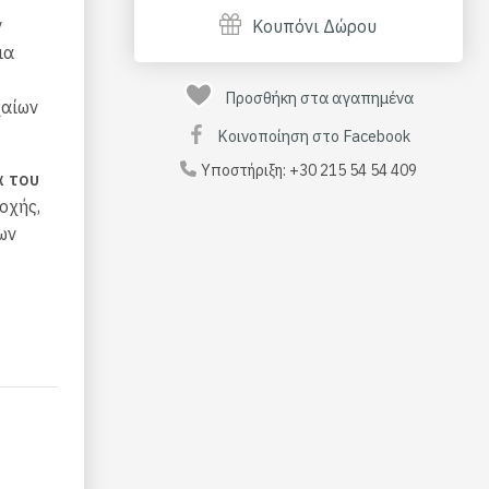
ν
Κουπόνι Δώρου
ια
Προσθήκη στα αγαπημένα
χαίων
Κοινοποίηση στο Facebook
Υποστήριξη:
+30 215 54 54 409
α του
οχής,
ων
 στενά
ίο