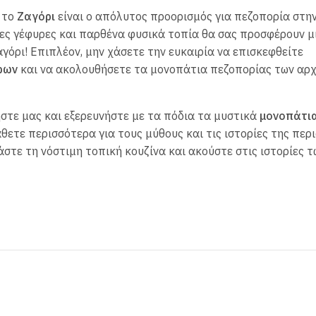
 το
Ζαγόρι
είναι ο απόλυτος προορισμός για πεζοπορία στη
ες γέφυρες και παρθένα φυσικά τοπία θα σας προσφέρουν μ
όρι! Επιπλέον, μην χάσετε την ευκαιρία να επισκεφθείτε
ρων
και να ακολουθήσετε τα μονοπάτια πεζοπορίας των αρ
ήστε μας και εξερευνήστε με τα πόδια τα μυστικά
μονοπάτι
θετε περισσότερα για τους μύθους και τις ιστορίες της περι
στε τη νόστιμη τοπική κουζίνα και ακούστε στις ιστορίες τ
βαθύτερα φαράγγια του κόσμου
,
πέτρινα χωριά του Ζαγορίου
Περιπλανηθείτε γύρω από τα
δοσιακή αρχιτεκτονική.
100μ!
ίκου
και θα απολαύσετε όμορφες φωτογραφίες από το σημε