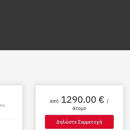
1290.00 €
από
/
εις
άτομο
Δηλώστε Συμμετοχή