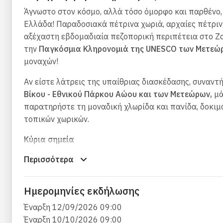
Άγνωστο στον κόσμο, αλλά τόσο όμορφο και παρθένο,
Ελλάδα! Παραδοσιακά πέτρινα χωριά, αρχαίες πέτριν
αξέχαστη εβδομαδιαία πεζοπορική περιπέτεια στο Ζαγ
την
Παγκόσμια Κληρονομιά της UNESCO των Μετεώ
μοναχών!
Αν είστε λάτρεις της υπαίθριας διασκέδασης, συναντ
Βίκου - Εθνικού Πάρκου Αώου και των Μετεώρων,
μά
παρατηρήστε τη μοναδική χλωρίδα και πανίδα, δοκιμά
τοπικών χωρικών.
Κύρια σημεία
Περισσότερα
Περπατήστε στο
φαράγγι του Βίκου
, ένα από τα 
Εξερευνήστε τα γραφικά, ανέγγιχτα από την εποχή
λιθόστρωτα δρομάκια τους και θαυμάστε την παρα
Ημερομηνίες εκδήλωσης
Διασχίστε
πέτρινα γεφύρια
Έναρξη 12/09/2026 09:00
Πεζοπορία στη
μυθική αλπική Λίμνη Δράκου
σε 2.
Έναρξη 10/10/2026 09:00
Θαυμάστε την πανοραμική θέα στο
Φαράγγι του Β