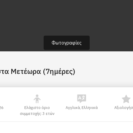
Φωτογραφίες
στα Μετέωρα (7ημέρες)
26
Ελάχιστο όριο
Αγγλικά, Ελληνικά
Αξιολογήσ
συμμετοχής: 3 ετών