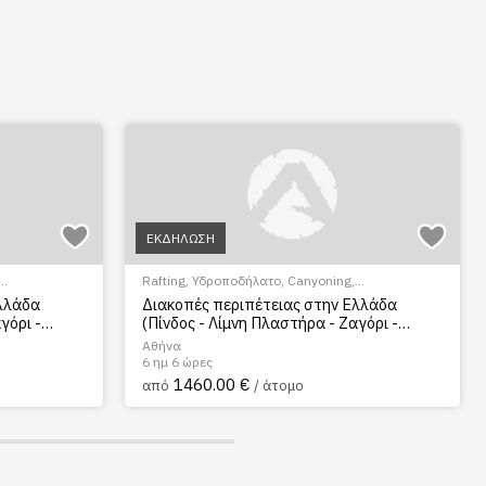
ής.
ΕΚΔΗΛΩΣΗ
Rafting
,
Υδροποδήλατο
,
Canyoning
,
mble
,
Via
Hiking/Trekking
,
River Trekking
,
Scramble
,
Via
Ελλάδα
Διακοπές περιπέτειας στην Ελλάδα
σιου
ροι
,
Ferrata
,
Ιππασία
,
Αρχαιολογικοί χώροι
,
γόρι -
(Πίνδος - Λίμνη Πλαστήρα - Ζαγόρι -
ις/Αξιοθέατα
,
Θρησκευτικός Τουρισμός
,
Ξεναγήσεις/Αξιοθέατα
,
ψη
Μετέωρα - Αθήνα)
ιτισμικά
Πεζοπορία Πόλης
,
Πολιτιστικά - Πολιτισμικά
Αθήνα
6 ημ 6 ώρες
1460.00 €
από
/ άτομο
τοξωτά