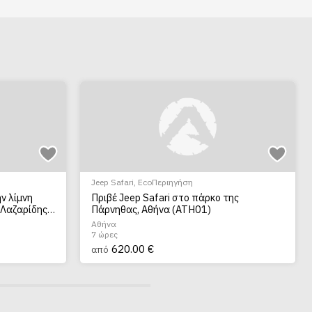
νει
οπορίας
ρκετές
Jeep Safari
,
EcoΠεριηγήση
ν λίμνη
Πριβέ Jeep Safari στο πάρκο της
ουδιών
 Λαζαρίδης,
Πάρνηθας, Αθήνα (ATH01)
Αθήνα
7 ώρες
 και
620.00 €
από