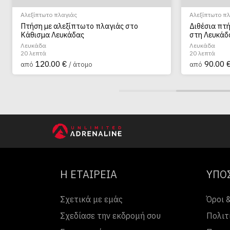
Αλεξίπτωτο πλαγιάς
Αλεξίπτωτο π
Πτήση με αλεξίπτωτο πλαγιάς στο
Διθέσια πτ
Κάθισμα Λευκάδας
στη Λευκάδ
Λευκάδα
Λευκάδα
20 λεπτά
20 λεπτά
120.00 €
90.00 
από
/ άτομο
από
Η ΕΤΑΙΡΕΙΑ
ΥΠΟ
Σχετικά με εμάς
Όροι 
Σχεδίασε την εκδρομή σου
Πολιτ