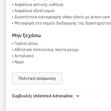
το κράνος
• Ασφάλεια αστικής ευθύνης
• Ασφάλεια εξοπλισμού
Μπορείτε να επιλέξετε εναλλακτικούς χρόνους διάρκ
• Δυνατότητα καταγραφής video-photo με action cam
αδρεναλίνη στο έπακρο, με την καθοδήγηση έμπειρου
• Μεταφορά στο σημείο διεξαγωγής της δραστηριότη
Σημαντικές πληροφορίες:
Μην ξεχάσω
η πτήση γίνεται από βουνό στο Κάθισμα Λευκάδας
• Γυαλιά ηλίου
απαιτείται καλή φυσική κατάσταση
• Αθλητικά παπούτσια, άνετα ρούχα
τα μικρά παιδιά κατόπιν έγκρισης κηδεμόνα
• Αντηλιακό
δυνατότητα μεταφοράς στο σημείο απογείωσης (άνω
• Νερό
δυνατότητα group λόγω 7 διαφορετικών χειριστώ
όλες οι πτήσεις πραγματοποιούνται αναλόγως των
Πολιτική ακύρωσης
Συμβουλές Unlimited Adrenaline