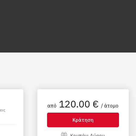
120.00 €
από
/ άτομο
εις
Κράτηση
Κουπόνι Δώρου