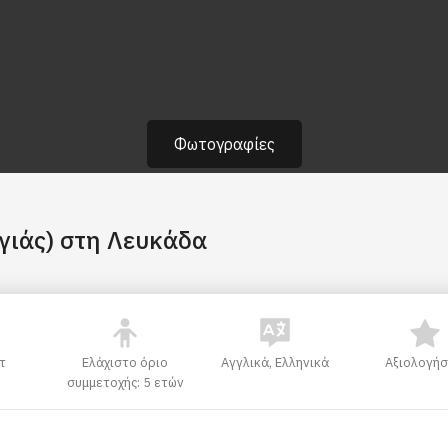
Φωτογραφίες
γιάς) στη Λευκάδα
τ
Ελάχιστο όριο
Αγγλικά, Ελληνικά
Αξιολογήσ
συμμετοχής: 5 ετών