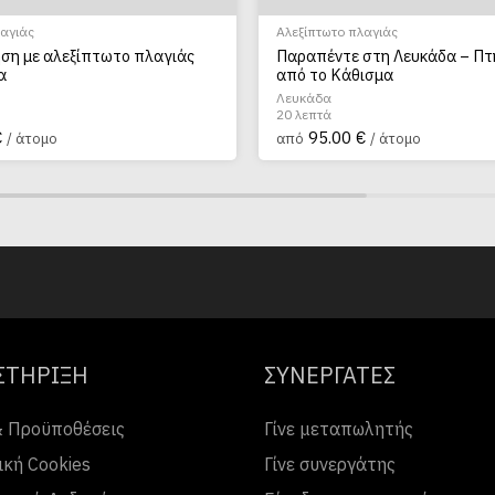
λαγιάς
Αλεξίπτωτο πλαγιάς
ήση με αλεξίπτωτο πλαγιάς
Παραπέντε στη Λευκάδα – Π
α
από το Κάθισμα
Λευκάδα
20 λεπτά
€
95.00 €
/ άτομο
από
/ άτομο
ΣΤΗΡΙΞΗ
ΣΥΝΕΡΓΑΤΕΣ
& Προϋποθέσεις
Γίνε μεταπωλητής
ική Cookies
Γίνε συνεργάτης