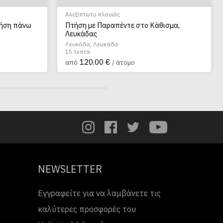
Αλεξίπτωτο πλαγιάς
τήση πάνω
Πτήση με Παραπέντε στο Κάθισμα,
Λευκάδας
Λευκάδα, Λευκάδα
15 λεπτά
120.00 €
από
/ άτομο
NEWSLETTER
Εγγραφείτε για να λαμβάνετε τις
καλύτερες προσφορές του