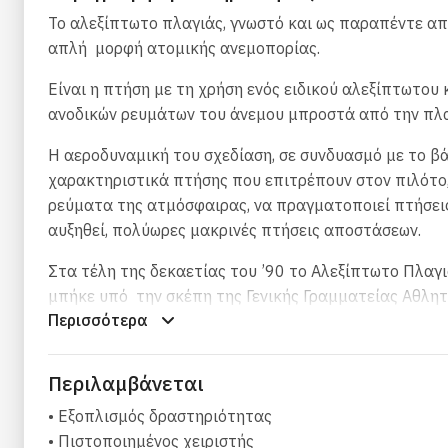
Το αλεξίπτωτο πλαγιάς, γνωστό και ως παραπέντε από
απλή μορφή ατομικής ανεμοπορίας.
Είναι η πτήση με τη χρήση ενός ειδικού αλεξίπτωτου
ανοδικών ρευμάτων του άνεμου μπροστά από την πλα
Η αεροδυναμική του σχεδίαση, σε συνδυασμό με το β
χαρακτηριστικά πτήσης που επιτρέπουν στον πιλότο,
ρεύματα της ατμόσφαιρας, να πραγματοποιεί πτήσεις,
αυξηθεί, πολύωρες μακρινές πτήσεις αποστάσεων.
Στα τέλη της δεκαετίας του ’90 το Αλεξίπτωτο Πλαγ
μπήκε υπό την σκέπη της Γενικής Γραμματείας Αθλητ
Περισσότερα
Ο εξοπλισμός που παρέχεται περιλαμβάνει:
το αλεξίπτωτο πλαγιάς
Περιλαμβάνεται
το κάθισμα που είναι εφοδιασμένο με εφεδρικό αλ
• Εξοπλισμός δραστηριότητας
η πτήση πραγματοποιείται μαζί με τον πιλότο
• Πιστοποιημένος χειριστής