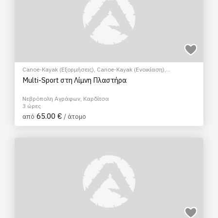
Canoe-Kayak (Εξορμήσεις)
,
Canoe-Kayak (Ενοικίαση)
,
Υδροποδήλατο
,
Ποδηλασία (E-bike/Ορεινή/Πόλης)
,
Τοξοβολία
Multi-Sport στη Λίμνη Πλαστήρα
Νεβρόπολη Αγράφων, Καρδίτσα
3 ώρες
65.00 €
από
/ άτομο