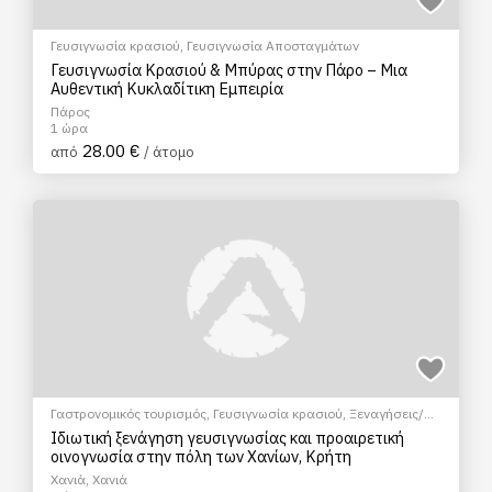
Γευσιγνωσία κρασιού
,
Γευσιγνωσία Αποσταγμάτων
Γευσιγνωσία Κρασιού & Μπύρας στην Πάρο – Μια
Αυθεντική Κυκλαδίτικη Εμπειρία
Πάρος
1 ώρα
28.00 €
από
/ άτομο
Γαστρονομικός τουρισμός
,
Γευσιγνωσία κρασιού
,
Ξεναγήσεις/
Αξιοθέατα
,
Πεζοπορία Πόλης
,
Πολιτιστικά - Πολιτισμικά
Ιδιωτική ξενάγηση γευσιγνωσίας και προαιρετική
οινογνωσία στην πόλη των Χανίων, Κρήτη
Χανιά, Χανιά