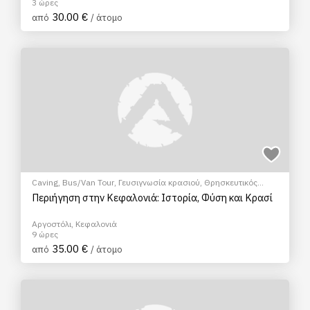
3 ώρες
30.00 €
από
/ άτομο
Caving
,
Bus/Van Tour
,
Γευσιγνωσία κρασιού
,
Θρησκευτικός
Τουρισμός
,
Ξεναγήσεις/Αξιοθέατα
Περιήγηση στην Κεφαλονιά: Ιστορία, Φύση και Κρασί
Αργοστόλι, Κεφαλονιά
9 ώρες
35.00 €
από
/ άτομο