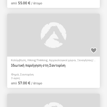
55.00 €
από
/ άτομο
Κολύμβηση
,
Hiking/Trekking
,
Αρχαιολογικοί χώροι
,
Ξεναγήσεις/
Αξιοθέατα
,
Γευσιγνωσία κρασιού
,
Πεζοπορία Πόλης
Ιδιωτική περιήγηση στη Σαντορίνη
Φηρά, Σαντορίνη
3 ώρες
57.00 €
από
/ άτομο