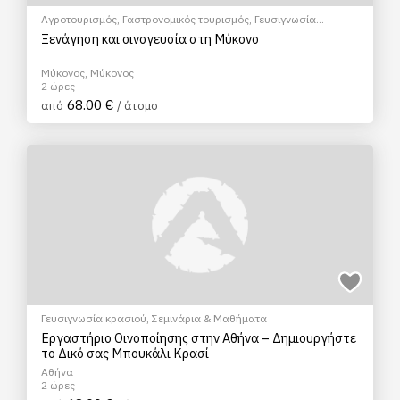
Αγροτουρισμός
,
Γαστρονομικός τουρισμός
,
Γευσιγνωσία
κρασιού
Ξενάγηση και οινογευσία στη Μύκονο
Μύκονος, Μύκονος
2 ώρες
68.00 €
από
/ άτομο
Γευσιγνωσία κρασιού
,
Σεμινάρια & Μαθήματα
Εργαστήριο Οινοποίησης στην Αθήνα – Δημιουργήστε
το Δικό σας Μπουκάλι Κρασί
Αθήνα
2 ώρες