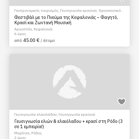
Γαστρονομικός τουρισμός
,
Γευσιγνωσία κρασιού
,
Θρησκευτικός
Τουρισμός
,
Πολιτιστικά - Πολιτισμικά
Φεστιβάλ με το Πνεύμα της Κεφαλονιάς – Φαγητό,
Κρασί και Ζωντανή Μουσική
Αργοστόλι, Κεφαλονιά
6 ώρες
45.00 €
από
/ άτομο
Γευσιγνωσία ελαιολάδου
,
Γευσιγνωσία κρασιού
Γευσιγνωσία ελιών & ελαιόλαδου + κρασί στη Ρόδο (3
σε 1 εμπειρία!)
Μαρίτσα, Ρόδος
2 ώρες