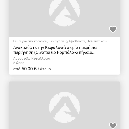
Γευσιγνωσία κρασιού
,
Ξεναγήσεις/Αξιοθέατα
,
Πολιτιστικά -
Πολιτισμικά
,
Φώτο Tour
,
Hop on/Hop off bus
Ανακαλύψτε την Κεφαλονιά σε μία ημερήσια
περιήγηση (Οινοποιείο Ρομπόλα-Σπήλαιο
Δρογράτης-Λίμνη Μελισανής-Αγ. Ευφημία-Μυρτός)
Αργοστόλι, Κεφαλλονιά
8 ώρες
50.00 €
από
/ άτομο