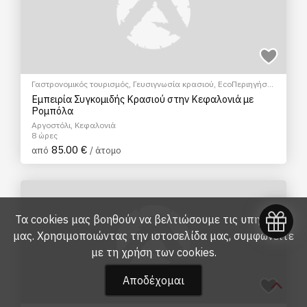
Γαστρονομικός τουρισμός
,
Γευσιγνωσία κρασιού
,
EcoΠεριηγήση
,
Ξεναγήσεις/Αξιοθέατα
,
Πολιτιστικά - Πολιτισμικά
Εμπειρία Συγκομιδής Κρασιού στην Κεφαλονιά με
Ρομπόλα
Αργοστόλι, Κεφαλονιά
8 ώρες
85.00 €
από
/ άτομο
Τα cookies μας βοηθούν να βελτιώσουμε τις υπηρεσίες
μας. Χρησιμοποιώντας την ιστοσελίδα μας, συμφωνείτε
με τη
χρήση των cookies
.
Αποδέχομαι