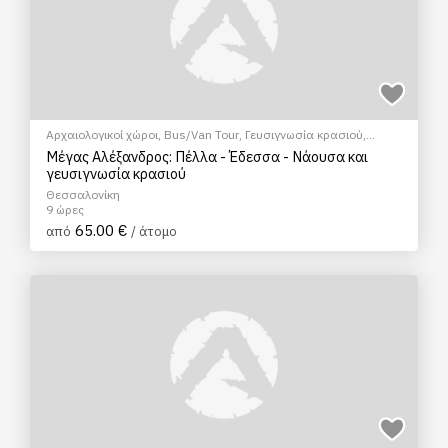
Αρχαιολογικοί χώροι
,
Bus/Van Tour
,
Γευσιγνωσία κρασιού
,
Ξεναγήσεις/Αξιοθέατα
Μέγας Αλέξανδρος: Πέλλα - Έδεσσα - Νάουσα και
γευσιγνωσία κρασιού
Θεσσαλονίκη
9 ώρες
65.00 €
από
/ άτομο