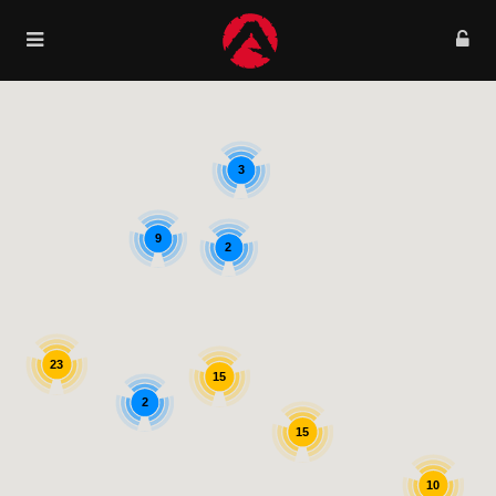
3
9
2
23
15
2
15
10