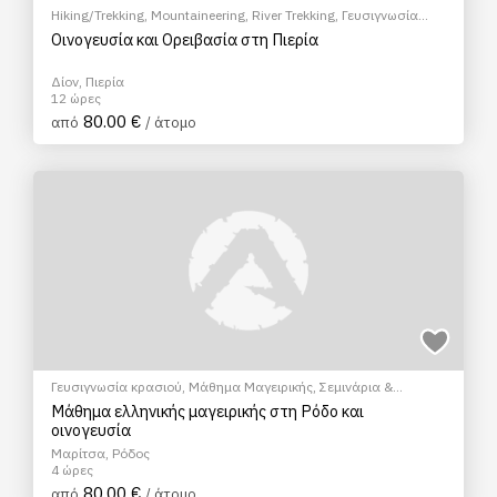
Hiking/Trekking
,
Mountaineering
,
River Trekking
,
Γευσιγνωσία
κρασιού
Οινογευσία και Ορειβασία στη Πιερία
Δίον, Πιερία
12 ώρες
80.00 €
από
/ άτομο
Γευσιγνωσία κρασιού
,
Μάθημα Μαγειρικής
,
Σεμινάρια &
Μαθήματα
Μάθημα ελληνικής μαγειρικής στη Ρόδο και
οινογευσία
Μαρίτσα, Ρόδος
4 ώρες
80.00 €
από
/ άτομο