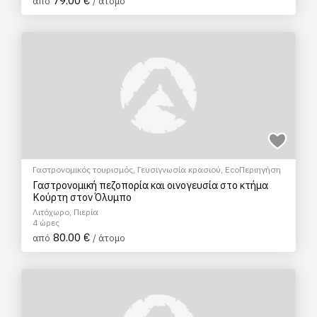
79.00 €
από
/ άτομο
Γαστρονομικός τουρισμός
,
Γευσιγνωσία κρασιού
,
EcoΠεριηγήση
Γαστρονομική πεζοπορία και οινογευσία στο κτήμα
Κούρτη στον Όλυμπο
Λιτόχωρο, Πιερία
4 ώρες
80.00 €
από
/ άτομο