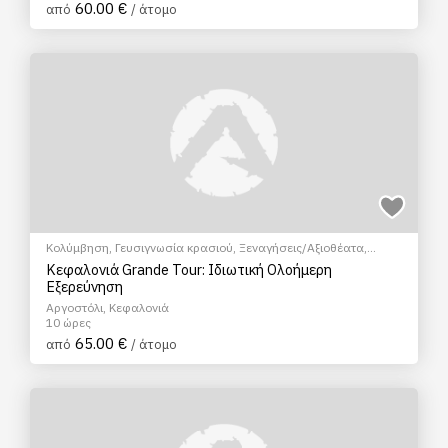
60.00 €
από
/ άτομο
Κολύμβηση
,
Γευσιγνωσία κρασιού
,
Ξεναγήσεις/Αξιοθέατα
,
Πολιτιστικά - Πολιτισμικά
Κεφαλονιά Grande Tour: Ιδιωτική Ολοήμερη
Εξερεύνηση
Αργοστόλι, Κεφαλονιά
10 ώρες
65.00 €
από
/ άτομο