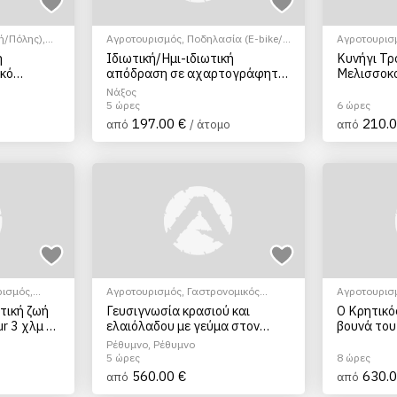
ή/Πόλης)
,
Αγροτουρισμός
,
Ποδηλασία (E-bike/
Αγροτουρισ
ομικός
Ορεινή/Πόλης)
,
Αρχαιολογικοί χώροι
,
Κυνήγι Μανι
ή
Ιδιωτική/Ημι-ιδιωτική
Κυνήγι Τρ
ελαιολάδου
,
Γαστρονομικός τουρισμός
,
Μάθημα
Μαθήματα
ικό
απόδραση σε αχαρτογράφητα
Μελισσοκο
ς/
Μαγειρικής
,
Μουσεία
,
Πολιτιστικά -
τη Νάξο
μέρη της Νάξου
Πολιτισμικά
,
Σεμινάρια & Μαθήματα
Νάξος
5 ώρες
6 ώρες
197.00 €
210.0
από
/ άτομο
από
ρισμός
,
Αγροτουρισμός
,
Γαστρονομικός
Αγροτουρισ
ς
τουρισμός
,
Γευσιγνωσία ελαιολάδου
,
τουρισμός
,
τική ζωή
Γευσιγνωσία κρασιού και
Ο Κρητικό
Γευσιγνωσία κρασιού
,
Πολιτιστικά -
Ξεναγήσεις
r 3 χλμ -
ελαιόλαδου με γεύμα στον
βουνά του
Πολιτισμικά
Πολιτισμικά
Αποκόρωνα από το Ρέθυμνο ή
(Μυλοπότ
Ρέθυμνο, Ρέθυμνο
τα Χανιά, Κρήτη
5 ώρες
8 ώρες
560.00 €
630.0
από
από