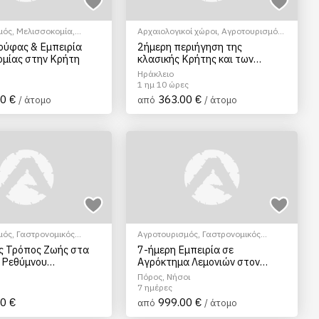
μός
,
Μελισσοκομία
,
Αρχαιολογικοί χώροι
,
Αγροτουρισμός
,
ταριών
,
Σεμινάρια &
Θρησκευτικός Τουρισμός
,
ούφας & Εμπειρία
2ήμερη περιήγηση της
EcoΠεριηγήση
,
Ξεναγήσεις/
μίας στην Κρήτη
κλασικής Κρήτης και των
Αξιοθέατα
,
Πεζοπορία Πόλης
κρητικών χωριών
Ηράκλειο
1 ημ 10 ώρες
0 €
363.00 €
/ άτομο
από
/ άτομο
μός
,
Γαστρονομικός
Αγροτουρισμός
,
Γαστρονομικός
EcoΠεριηγήση
,
τουρισμός
,
EcoΠεριηγήση
,
Σεμινάρια
ς Τρόπος Ζωής στα
7-ήμερη Εμπειρία σε
/Αξιοθέατα
,
Πολιτιστικά -
& Μαθήματα
 Ρεθύμνου
Αγρόκτημα Λεμονιών στον
αμος), Κρήτη
Πόρο
Πόρος, Νήσοι
7 ημέρες
0 €
999.00 €
από
/ άτομο