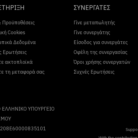
ΣΤΗΡΙΞΗ
ΣΥΝΕΡΓΑΤΕΣ
& Προϋποθέσεις
Γίνε μεταπωλητής
ική Cookies
Γίνε συνεργάτης
πικά Δεδομένα
Είσοδος για συνεργάτες
ς Ερωτήσεις
Οφέλη της συνεργασίας
τε ακτοπλοϊκά
Όροι χρήσης συνεργατών
τε τη μεταφορά σας
Συχνές Ερωτήσεις
 ΕΛΛΗΝΙΚΟ ΥΠΟΥΡΓΕΙΟ
ΣΜΟΥ
 0208Ε60000835101
Suppo
With the contributio