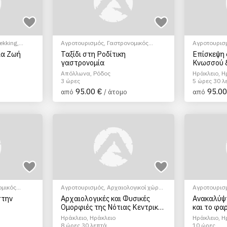
rekking
,
Αγροτουρισμός
,
Γαστρονομικός
Αγροτουρισ
τουρισμός
,
Γευσιγνωσία κρασιού
,
Bus/Van To
ια Ζωή
Ταξίδι στη Ροδίτικη
Επίσκεψη 
Μάθημα Μαγειρικής
,
Πολιτιστικά -
γαστρονομία
Κνωσσού 
Πολιτισμικά
,
Σεμινάρια & Μαθήματα
Ηράκλειο 
Απόλλωνα, Ρόδος
Ηράκλειο, Η
γευσιγνω
3 ώρες
5 ώρες 30 λ
95.00 €
95.00
από
/ άτομο
από
ομικός
Αγροτουρισμός
,
Αρχαιολογικοί χώροι
,
Αγροτουρισ
Bus/Van Tour
,
Ξεναγήσεις/Αξιοθέατα
Bus/Van To
στην
Αρχαιολογικές και Φυσικές
Ανακαλύψτ
Ομορφιές της Νότιας Κεντρικής
και το φα
Κρήτης
Κρήση
Ηράκλειο, Ηράκλειο
Ηράκλειο, Η
8 ώρες 30 λεπτά
10 ώρες