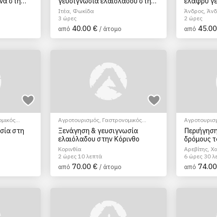
να στη
γευσιγνωσία ελαιόλαδου στην
ελαφρύ γε
Μαθήματα
Ιτέα
Ιτέα, Φωκίδα
Άνδρος, Άν
3 ώρες
2 ώρες
40.00 €
45.00
από
/ άτομο
από
ομικός
Αγροτουρισμός
,
Γαστρονομικός
Αγροτουρισ
κρασιού
τουρισμός
,
Γευσιγνωσία ελαιολάδου
,
EcoΠεριηγή
υσία στη
Ξενάγηση & γευσιγνωσία
Περιήγηση
Πολιτιστικά - Πολιτισμικά
,
Σεμινάρια
ελαιόλαδου στην Κόρινθο
δρόμους τ
& Μαθήματα
Χωριά, θέ
Κορινθία
Αρεβίτης, Χ
παρασκευ
2 ώρες 10 λεπτά
6 ώρες 30 λ
70.00 €
74.00
από
/ άτομο
από