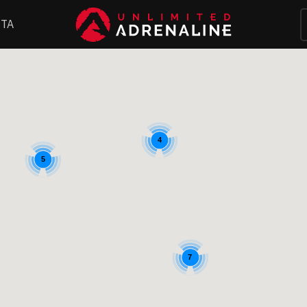
ΤΑ
4
5
7