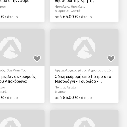
ύμα στην Άνδρο
θησαυροί της Κρήτης
δρος
Ηράκλειο, Ηράκλειο
8 ώρες 30 λεπτά
 €
65.00 €
/ άτομο
από
/ άτομο
μός
,
Bus/Van Tour
,
Αρχαιολογικοί χώροι
,
Αγροτουρισμός
,
ση
Γαστρονομικός τουρισμός
,
 με βαν σε κρυφούς
Οδική εκδρομή από Πάτρα στο
Ξεναγήσεις/Αξιοθέατα
,
Πεζοπορία
ου Αποκόρωνα:
Μεσολόγγι - Τουρλίδα -
Πόλης
,
Πολιτιστικά - Πολιτισμικά
ες και ζωντανή
Ναύπακτο
ανιά
Πάτρα, Αχαΐα
ή τυριού (CHQ15)
επτά
6 ώρες
 €
85.00 €
/ άτομο
από
/ άτομο