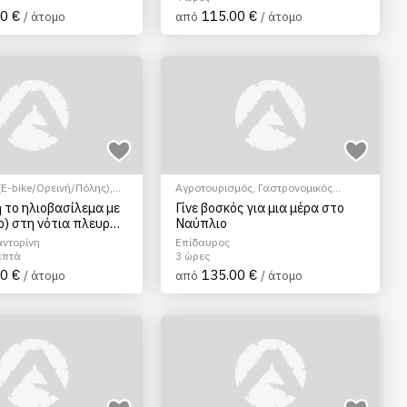
0 €
115.00 €
/ άτομο
από
/ άτομο
E-bike/Ορεινή/Πόλης)
,
Αγροτουρισμός
,
Γαστρονομικός
μός
,
EcoΠεριηγήση
,
τουρισμός
 το ηλιοβασίλεμα με
Γίνε βοσκός για μια μέρα στο
ναγήσεις/Αξιοθέατα
,
tb) στη νότια πλευρά
Ναύπλιο
- Πολιτισμικά
ρίνης
αντορίνη
Επίδαυρος
επτά
3 ώρες
0 €
135.00 €
/ άτομο
από
/ άτομο