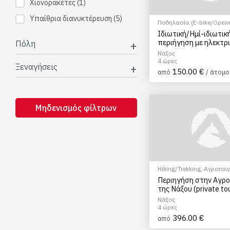
Χιονορακέτες
(1)
Υπαίθρια διανυκτέρευση
(5)
Ποδηλασία (E-bike/Ορειν
Αγροτουρισμός
,
Γαστρον
Ιδιωτική/Ημί-ιδιωτικ
τουρισμός
,
Γευσιγνωσία 
περιήγηση με ηλεκτρ
Πόλη
EcoΠεριηγήση
,
Ξεναγήσει
ποδήλατο (E-Bike) σ
Αξιοθέατα
Νάξος
4 ώρες
Ξεναγήσεις
150.00 €
από
/ άτομο
Μηδενισμός φίλτρων
Hiking/Trekking
,
Αγροτου
Γαστρονομικός τουρισμό
Περιηγήση στην Αγρο
της Νάξου (private tou
4 ώρες)
Νάξος
4 ώρες
396.00 €
από