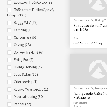
Ενοικίαση Ποδηλάτου
(22)
Ποδηλασία (E-bike/Ορεινή/
Πόλης)
(135)
Αγροτουρισμός
,
Hiking/T
Buggy/ATV
(27)
EcoΠεριηγήση
Βοτανολογία και Άγρ
στη Νάξο
Camping
(16)
Canyoning
(56)
4 ώρες
90.00 €
από
/ άτομο
Caving
(25)
Donkey Trekking
(6)
Flying Fox
(2)
Hiking/Trekking
(425)
Jeep Safari
(123)
Orienteering
(1)
Αγροτουρισμός
,
Γαστρον
Κυνήγι Μανιταριών
(1)
τουρισμός
Γευσιγνωσία λαδιού 
Mountaineering
(30)
Καλαμάτα
Καλαμάτα
Rappel
(22)
3 ώρες