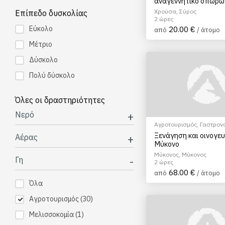
αναγεννητικό οπωρώ
Σύρο
Χρούσα, Σύρος
Επίπεδο δυσκολίας
2 ώρες
Εύκολο
20.00 €
από
/ άτομο
Μέτριο
Δύσκολο
Πολύ δύσκολο
Όλες οι δραστηριότητες
Νερό
Αγροτουρισμός
,
Γαστρον
τουρισμός
,
Γευσιγνωσία 
Ξενάγηση και οινογε
Αέρας
Μύκονο
Μύκονος, Μύκονος
Γη
2 ώρες
68.00 €
από
/ άτομο
Όλα
Αγροτουρισμός
(30)
Μελισσοκομία
(1)