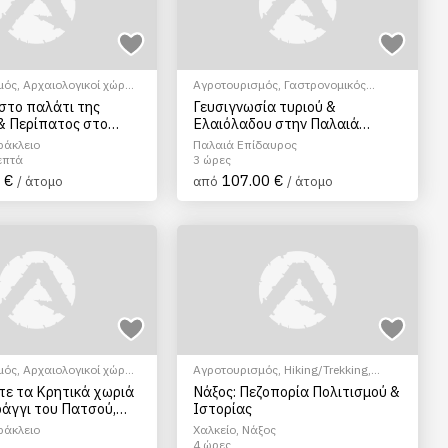
μός
,
Αρχαιολογικοί χώροι
,
Αγροτουρισμός
,
Γαστρονομικός
ur
τουρισμός
στο παλάτι της
Γευσιγνωσία τυριού &
& Περίπατος στο
Ελαιόλαδου στην Παλαιά
Κρήτης με
Επίδαυρο
ράκλειο
Παλαιά Επίδαυρος
σία
επτά
3 ώρες
 €
107.00 €
/ άτομο
από
/ άτομο
μός
,
Αρχαιολογικοί χώροι
,
Αγροτουρισμός
,
Hiking/Trekking
,
ur
,
Ξεναγήσεις/Αξιοθέατα
EcoΠεριηγήση
,
Ξεναγήσεις/
ε τα Κρητικά χωριά
Νάξος: Πεζοπορία Πολιτισμού &
Αξιοθέατα
ράγγι του Πατσού,
Ιστορίας
ράκλειο
Χαλκείο, Νάξος
4 ώρες