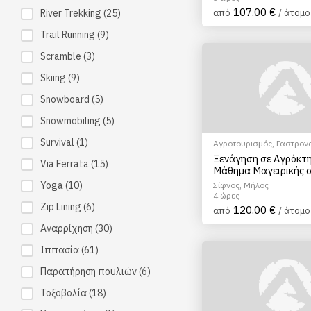
107.00 €
River Trekking
(25)
από
/ άτομο
Trail Running
(9)
Scramble
(3)
Skiing
(9)
Snowboard
(5)
Snowmobiling
(5)
Survival
(1)
Αγροτουρισμός
,
Γαστρον
τουρισμός
,
EcoΠεριηγήσ
Ξενάγηση σε Αγρόκτ
Via Ferrata
(15)
Μαγειρικής
,
Σεμινάρια &
Μάθημα Μαγειρικής 
(Πρωινή Εμπειρία)
Yoga
(10)
Σίφνος, Μήλος
4 ώρες
Zip Lining
(6)
120.00 €
από
/ άτομο
Αναρρίχηση
(30)
Ιππασία
(61)
Παρατήρηση πουλιών
(6)
Τοξοβολία
(18)