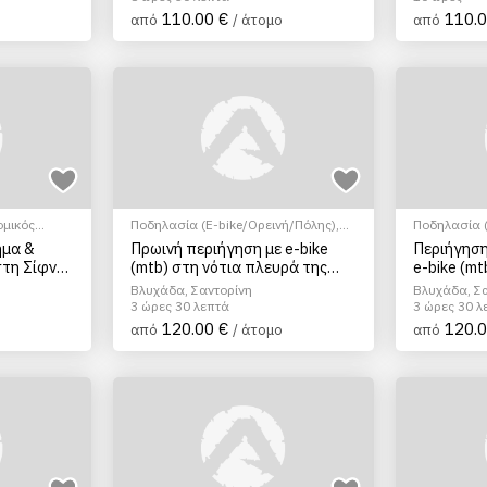
110.00 €
110.0
από
/ άτομο
από
ομικός
Ποδηλασία (E-bike/Ορεινή/Πόλης)
,
Ποδηλασία (
η
,
Μάθημα
Αγροτουρισμός
,
EcoΠεριηγήση
,
Αγροτουρισ
ημα &
Πρωινή περιήγηση με e-bike
Περιήγηση
 Μαθήματα
Μουσεία
,
Ξεναγήσεις/Αξιοθέατα
,
Μουσεία
,
Ξε
στη Σίφνο
(mtb) στη νότια πλευρά της
e-bike (m
Πολιτιστικά - Πολιτισμικά
Πολιτιστικά 
Σαντορίνης
της Σαντο
Βλυχάδα, Σαντορίνη
Βλυχάδα, Σ
3 ώρες 30 λεπτά
3 ώρες 30 λ
120.00 €
120.0
από
/ άτομο
από