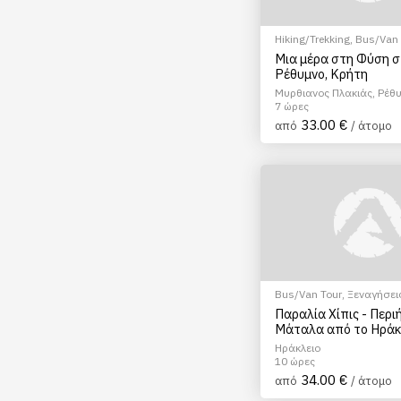
Hiking/Trekking
,
Bus/Van 
EcoΠεριηγήση
,
Ξεναγήσει
Μια μέρα στη Φύση σ
Αξιοθέατα
Ρέθυμνο, Κρήτη
Μυρθιανος Πλακιάς, Ρέθ
7 ώρες
33.00 €
από
/ άτομο
Bus/Van Tour
,
Ξεναγήσει
Παραλία Χίπις - Περ
Μάταλα από το Ηράκ
Ηράκλειο
10 ώρες
34.00 €
από
/ άτομο