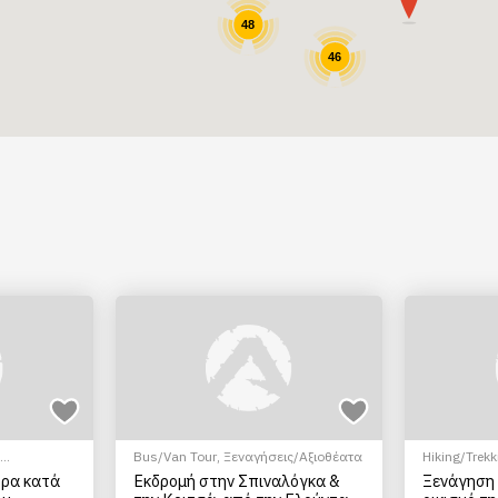
48
46
Bus/Van Tour
,
Ξεναγήσεις/Αξιοθέατα
Hiking/Trekk
εζοπορία
Αξιοθέατα
,
ρα κατά
Εκδρομή στην Σπιναλόγκα &
Ξενάγηση
τισμικά