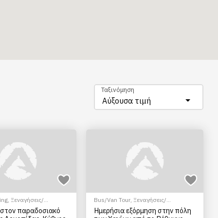
Ταξινόμηση
Αύξουσα τιμή
ing
,
Ξεναγήσεις/
Bus/Van Tour
,
Ξεναγήσεις/
Πεζοπορία Πόλης
Αξιοθέατα
,
Πεζοπορία Πόλης
 στον παραδοσιακό
Ημερήσια εξόρμηση στην πόλη