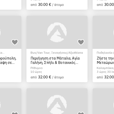
30.00 €
30.00
από
/ άτομο
από
ία
Bus/Van Tour
,
Ξεναγήσεις/Αξιοθέατα
Ποδηλασία (
Αξιοθέατα
Θρησκευτικ
υρούπολη,
Περιήγηση στα Μάταλα, Αγία
Ζήστε την
Ξεναγήσεις
κεψη σε
Γαλήνη, Σπήλι & Βοτανικός
Μετεώρων 
Πολιτισμικά
Κήπος, από το Ρέθυμνο
ποδήλατο
Ρέθυμνο
Καλαμπάκα,
10 ώρες
3 ώρες 30 λ
32.00 €
32.00
από
/ άτομο
από