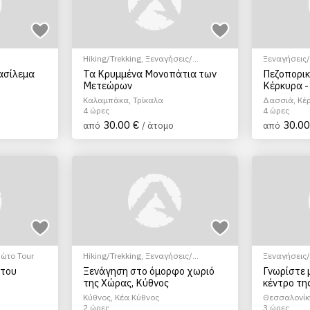
Hiking/Trekking
,
Ξεναγήσεις/
Ξεναγήσεις
Αξιοθέατα
,
Φώτο Tour
Πόλης
ασίλεμα
Τα Κρυμμένα Μονοπάτια των
Πεζοπορικ
Μετεώρων
Κέρκυρα -
Ανακάλυψ
Καλαμπάκα, Τρίκαλα
Δασσιά, Κέ
4 ώρες
4 ώρες
30.00 €
30.00
από
/ άτομο
από
ώτο Tour
Hiking/Trekking
,
Ξεναγήσεις/
Ξεναγήσεις
Αξιοθέατα
,
Πεζοπορία Πόλης
Πόλης
 του
Ξενάγηση στο όμορφο χωριό
Γνωρίστε 
της Χώρας, Κύθνος
κέντρο τη
ώρες (Δια
Κύθνος, Κέα Κύθνος
Θεσσαλονίκ
2 ώρες
3 ώρες