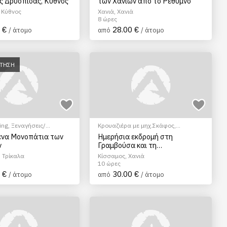
ης Δρυοπίδας, Κύθνος
των Χανίων από το Ρέθυμνο
 Κύθνος
Χανιά, Χανιά
8 ώρες
 €
28.00 €
/ άτομο
από
/ άτομο
ΑΤΗΣΗ
ing
,
Ξεναγήσεις/
Κρουαζιέρα με μηχ.Σκάφος
,
Φώτο Tour
Ξεναγήσεις/Αξιοθέατα
ένα Μονοπάτια των
Ημερήσια εκδρομή στη
ν
Γραμβούσα και τη
λιμνοθάλασσα του Μπάλου
 Τρίκαλα
Κίσσαμος, Χανιά
από τα Χανιά
10 ώρες
 €
30.00 €
/ άτομο
από
/ άτομο