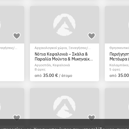
ναγήσεις/
Αρχαιολογικοί χώροι
,
Ξεναγήσεις/
Θρησκευτικ
Αξιοθέατα
,
Πολιτιστικά - Πολιτισμικά
Ξεναγήσεις
Νότια Κεφαλονιά – Σκάλα &
Περιήγηση
Παραλία Μούντα & Μυκηναϊκοί
Μετέωρα 
Τάφοι
Απογευμα
Αργοστόλι, Κεφαλονιά
Καλαμπάκα,
8 ώρες
5 ώρες
35.00 €
35.00
από
/ άτομο
από