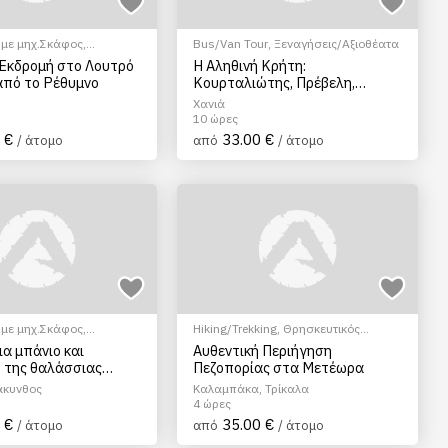
 με μηχ.Σκάφος
,
Bus/Van Tour
,
Ξεναγήσεις/Αξιοθέατα
/Αξιοθέατα
Εκδρομή στο Λουτρό
Η Αληθινή Κρήτη:
 από το Ρέθυμνο
Κουρταλιώτης, Πρέβελη,
Πλακιάς, Αργυρούπολη
Χανιά
10 ώρες
 €
33.00 €
/ άτομο
από
/ άτομο
 με μηχ.Σκάφος
,
Hiking/Trekking
,
Θρησκευτικός
/Αξιοθέατα
Τουρισμός
,
Ξεναγήσεις/Αξιοθέατα
ια μπάνιο και
Αυθεντική Περιήγηση
 της θαλάσσιας
Πεζοπορίας στα Μετέωρα
στην Ζάκυνθο
άκυνθος
Καλαμπάκα, Τρίκαλα
4 ώρες
 €
35.00 €
/ άτομο
από
/ άτομο