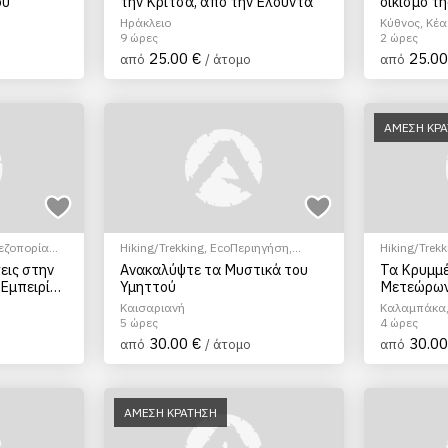
ου
την Κριτσά, από την Ελούντα
οικισμό τ
Ηράκλειο
Κύθνος, Κέα
9 ώρες
2 ώρες
25.00 €
25.00
από
/ άτομο
από
ΑΜΕΣΗ ΚΡ
εζοπορία
Hiking/Trekking
,
EcoΠεριηγήση
,
Hiking/Trekk
Ξεναγήσεις/Αξιοθέατα
,
Πολιτιστικά -
Αξιοθέατα
,
εις στην
Ανακαλύψτε τα Μυστικά του
Τα Κρυμμ
Πολιτισμικά
 Εμπειρίες
Υμηττού
Μετεώρω
Καισαριανή
Καλαμπάκα,
5 ώρες
4 ώρες
30.00 €
30.00
από
/ άτομο
από
ΑΜΕΣΗ ΚΡΑΤΗΣΗ