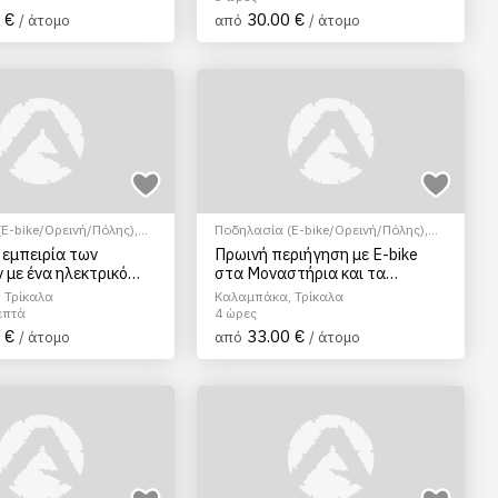
 €
30.00 €
/ άτομο
από
/ άτομο
E-bike/Ορεινή/Πόλης)
,
Ποδηλασία (E-bike/Ορεινή/Πόλης)
,
ός Τουρισμός
,
Θρησκευτικός Τουρισμός
,
 εμπειρία των
Πρωινή περιήγηση με E-bike
/Αξιοθέατα
,
Πολιτιστικά -
Ξεναγήσεις/Αξιοθέατα
,
Πολιτιστικά -
με ένα ηλεκτρικό
στα Μοναστήρια και τα
,
Φώτο Tour
Πολιτισμικά
Σπήλαια των Ερημιτών,
 Τρίκαλα
Καλαμπάκα, Τρίκαλα
Μετέωρα
επτά
4 ώρες
 €
33.00 €
/ άτομο
από
/ άτομο