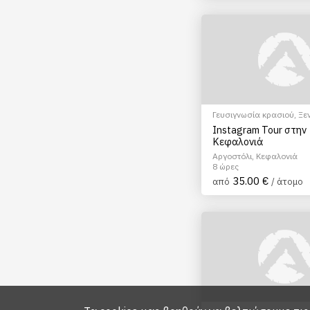
Γευσιγνωσία κρασιού
,
Ξε
Αξιοθέατα
,
Φώτο Tour
Instagram Tour στην
Κεφαλονιά
Αργοστόλι, Κεφαλονιά
8 ώρες
35.00 €
από
/ άτομο