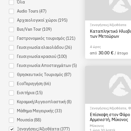
Όλα
Audio Tours
(47)
Αρχαιολογικοί χώροι
(195)
Ξεναγήσεις/Αξιοθέατα
Bus/Van Tour
(109)
Καταπληκτικό Ηλιοβ
των Μετεώρων
Γαστρονομικός τουρισμός
(121)
4 ώρες
Γευσιγνωσία ελαιολάδου
(26)
30.00 €
από
/ άτομο
Γευσιγνωσία κρασιού
(100)
Γευσιγνωσία Αποσταγμάτων
(5)
Θρησκευτικός Τουρισμός
(87)
EcoΠεριηγήση
(66)
Εισιτήρια
(15)
Κεραμική/Αγγειοπλαστική
(8)
Ξεναγήσεις/Αξιοθέατα
,
Φ
Μάθημα Μαγειρικής
(33)
Επίσκεψη στον Φάρο
Αρμενιστή, Μύκονος
Μουσεία
(88)
Μύκονος
Ξεναγήσεις/Αξιοθέατα
(377)
1 ώρα 30 λεπτά