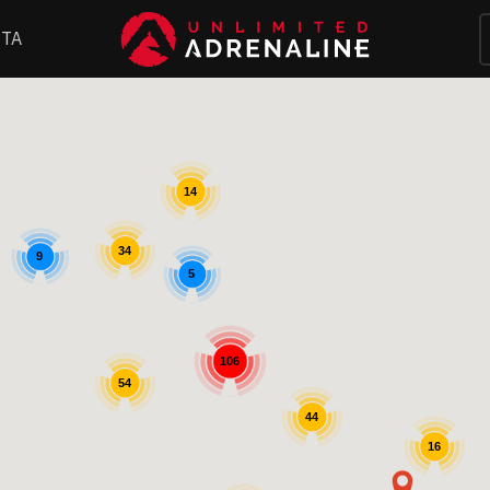
ΤΑ
14
34
9
5
106
54
44
16