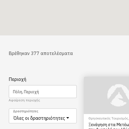
Βρέθηκαν
377
αποτελέσματα
Περιοχή
Πόλη, Περιοχή
Αφαίρεση περιοχής
Δραστηριότητες
Όλες οι δραστηριότητες
Θρησκευτικός Τουρισμός
,
Ξεναγήσεις/Αξιοθέατα
,
Π
Ξενάγηση στα Μετέω
Πόλης
,
Πολιτιστικά - Πολι