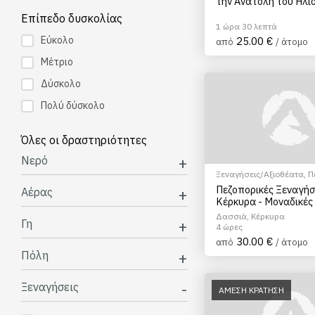
την Ανατολή του Ηλί
Επίπεδο δυσκολίας
1 ώρα 30 λεπτά
Εύκολο
25.00 €
από
/ άτομο
Μέτριο
Δύσκολο
Πολύ δύσκολο
Όλες οι δραστηριότητες
Νερό
Ξεναγήσεις/Αξιοθέατα
,
Π
Πόλης
Πεζοπορικές Ξεναγήσ
Αέρας
Κέρκυρα - Μοναδικές
Ανακάλυψης
Δασσιά, Κέρκυρα
Γη
4 ώρες
30.00 €
από
/ άτομο
Πόλη
Ξεναγήσεις
ΑΜΕΣΗ ΚΡΑΤΗΣΗ