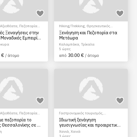
/Αξιοθέατα
,
Πεζοπορία
Hiking/Trekking
,
Θρησκευτικός
Τουρισμός
,
Ξεναγήσεις/Αξιοθέατα
ές Ξεναγήσεις στην
Ξενάγηση και Πεζοπορία στα
 Μοναδικές Εμπειρίες
Μετέωρα
ης
ρκυρα
Καλαμπάκα, Τρίκαλα
5 ώρες
 €
30.00 €
/ άτομο
από
/ άτομο
/Αξιοθέατα
,
Πεζοπορία
Γαστρονομικός τουρισμός
,
Γευσιγνωσία κρασιού
,
Ξεναγήσεις/
με πεζοπορία το
Ιδιωτική ξενάγηση
Αξιοθέατα
,
Πεζοπορία Πόλης
,
ς Θεσσαλονίκης σε 2
γευσιγνωσίας και προαιρετική
Πολιτιστικά - Πολιτισμικά
δρομή Φιλίππου)
οινογνωσία στην πόλη των
η
Χανιά, Χανιά
Χανίων, Κρήτη
3 ώρες