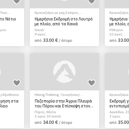
Tour
,
Κρουαζιέρα με μηχ.Σκάφος
,
Κρουαζιέρα
ς/
Ξεναγήσεις/Αξιοθέατα
Ξεναγήσεις
το Νότιο
Ημερήσια Εκδρομή στο Λουτρό
Ημερήσια 
με πλοίο, από τα Χανιά
με πλοίο,
υμνο
Χανιά
Ρέθυμνο
9 ώρες
10 ώρες
33.00 €
33.00
από
/ άτομο
από
ς/Αξιοθέατα
Hiking/Trekking
,
Ξεναγήσεις/
Κρουαζιέρα
Αξιοθέατα
Ξεναγήσεις
ιήγηση στα
Πεζοπορία στην Άγρια Πλευρά
Εκδρομή γ
λειο
του Πόρου και Επίσκεψη στον
εντοπισμό
Φάρο Ντάνα
χελώνας 
Πόρος, Νήσοι
Αρκάδιοι, Ζ
3 ώρες 30 λεπτά
3 ώρες
34.00 €
35.00
από
/ άτομο
από