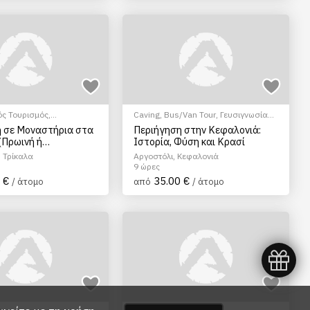
ός Τουρισμός
,
Caving
,
Bus/Van Tour
,
Γευσιγνωσία
/Αξιοθέατα
κρασιού
,
Θρησκευτικός Τουρισμός
,
 σε Μοναστήρια στα
Περιήγηση στην Κεφαλονιά:
Ξεναγήσεις/Αξιοθέατα
(Πρωινή ή
Ιστορία, Φύση και Κρασί
τινή)
 Τρίκαλα
Αργοστόλι, Κεφαλονιά
9 ώρες
 €
35.00 €
/ άτομο
από
/ άτομο