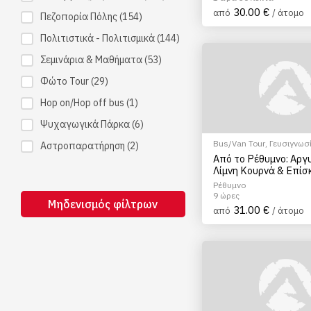
30.00 €
από
/ άτομο
Πεζοπορία Πόλης
(154)
Πολιτιστικά - Πολιτισμικά
(144)
Σεμινάρια & Μαθήματα
(53)
Φώτο Tour
(29)
Hop on/Hop off bus
(1)
Ψυχαγωγικά Πάρκα
(6)
Bus/Van Tour
,
Γευσιγνωσ
Αστροπαρατήρηση
(2)
ελαιολάδου
,
Ξεναγήσεις/
Από το Ρέθυμνο: Αργ
Λίμνη Κουρνά & Επίσ
Ελαιοτριβείο
Ρέθυμνο
9 ώρες
Μηδενισμός φίλτρων
31.00 €
από
/ άτομο