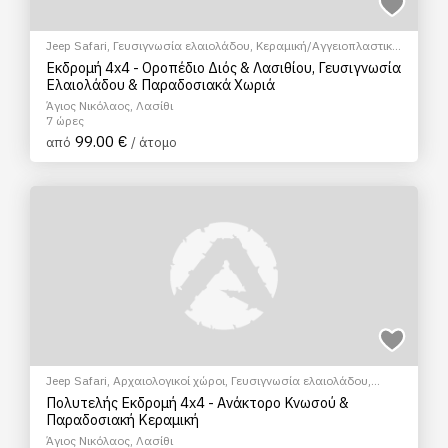
Jeep Safari
,
Γευσιγνωσία ελαιολάδου
,
Κεραμική/Αγγειοπλαστική
,
Ξεναγήσεις/Αξιοθέατα
,
Πολιτιστικά - Πολιτισμικά
,
Σεμινάρια &
Εκδρομή 4x4 - Οροπέδιο Διός & Λασιθίου, Γευσιγνωσία
Μαθήματα
Ελαιολάδου & Παραδοσιακά Χωριά
Άγιος Νικόλαος, Λασίθι
7 ώρες
99.00 €
από
/ άτομο
Jeep Safari
,
Αρχαιολογικοί χώροι
,
Γευσιγνωσία ελαιολάδου
,
Κεραμική/Αγγειοπλαστική
,
Πολιτιστικά - Πολιτισμικά
,
Σεμινάρια
Πολυτελής Εκδρομή 4x4 - Ανάκτορο Κνωσού &
& Μαθήματα
Παραδοσιακή Κεραμική
Άγιος Νικόλαος, Λασίθι