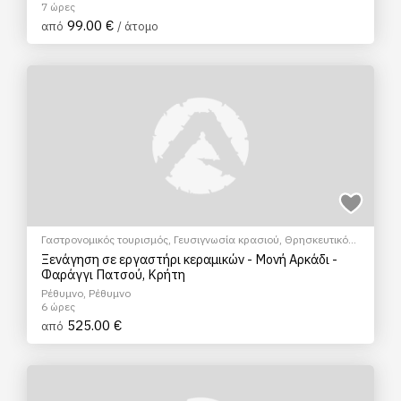
7 ώρες
99.00 €
από
/ άτομο
Γαστρονομικός τουρισμός
,
Γευσιγνωσία κρασιού
,
Θρησκευτικός
Τουρισμός
,
Κεραμική/Αγγειοπλαστική
,
Μουσεία
,
Σεμινάρια &
Ξενάγηση σε εργαστήρι κεραμικών - Μονή Αρκάδι -
Μαθήματα
Φαράγγι Πατσού, Κρήτη
Ρέθυμνο, Ρέθυμνο
6 ώρες
525.00 €
από