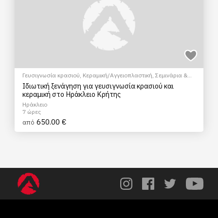
Γευσιγνωσία κρασιού
,
Κεραμική/Αγγειοπλαστική
,
Σεμινάρια &
Μαθήματα
Ιδιωτική ξενάγηση για γευσιγνωσία κρασιού και
κεραμική στο Ηράκλειο Κρήτης
Ηράκλειο
7 ώρες
650.00 €
από