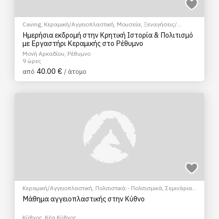
Caving
,
Κεραμική/Αγγειοπλαστική
,
Μουσεία
,
Ξεναγήσεις/
Αξιοθέατα
,
Πολιτιστικά - Πολιτισμικά
,
Σεμινάρια & Μαθήματα
Ημερήσια εκδρομή στην Κρητική Ιστορία & Πολιτισμό
με Εργαστήρι Κεραμικής στο Ρέθυμνο
Μονή Αρκαδίου, Ρέθυμνο
9 ώρες
40.00 €
από
/ άτομο
Κεραμική/Αγγειοπλαστική
,
Πολιτιστικά - Πολιτισμικά
,
Σεμινάρια
& Μαθήματα
Μάθημα αγγειοπλαστικής στην Κύθνο
Κύθνος, Κέα Κύθνος