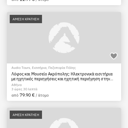
ΑΜΕΣΗ ΚΡΑΤΗΣΗ
Audio Tours
,
Εισιτήρια
,
Πεζοπορία Πόλης
Λόφος και Μουσείο Ακρόπολης: Ηλεκτρονικά εισιτήρια
με ηχητικές περιηγήσεις και ηχητική περιήγηση στην
πόλη της Αθήνας
Αθήνα
3 ώρες 30 λεπτά
79.90 €
από
/ άτομο
ΑΜΕΣΗ ΚΡΑΤΗΣΗ