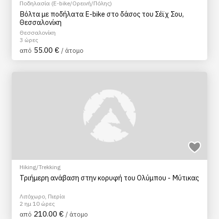
Ποδηλασία (E-bike/Ορεινή/Πόλης)
Βόλτα με ποδήλατα E-bike στο δάσος του Σέϊχ Σου,
Θεσσαλονίκη
Θεσσαλονίκη
3 ώρες
55.00 €
από
/ άτομο
Hiking/Trekking
Τριήμερη ανάβαση στην κορυφή του Ολύμπου - Μύτικας
Λιτόχωρο, Πιερία
2 ημ 10 ώρες
210.00 €
από
/ άτομο