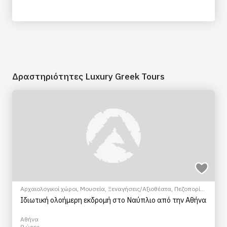
Δραστηριότητες Luxury Greek Tours
Αρχαιολογικοί χώροι
,
Μουσεία
,
Ξεναγήσεις/Αξιοθέατα
,
Πεζοπορία
Πόλης
,
Πολιτιστικά - Πολιτισμικά
Ιδιωτική ολοήμερη εκδρομή στο Ναύπλιο από την Αθήνα
Αθήνα
9 ώρες