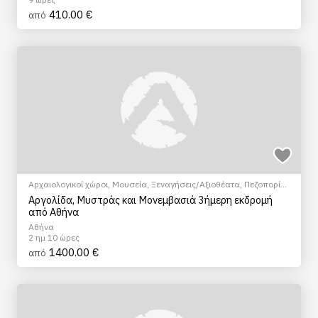
410.00 €
από
Αρχαιολογικοί χώροι
,
Μουσεία
,
Ξεναγήσεις/Αξιοθέατα
,
Πεζοπορία
Πόλης
,
Πολιτιστικά - Πολιτισμικά
Αργολίδα, Μυστράς και Μονεμβασιά 3ήμερη εκδρομή
από Αθήνα
Αθήνα
2 ημ 10 ώρες
1400.00 €
από