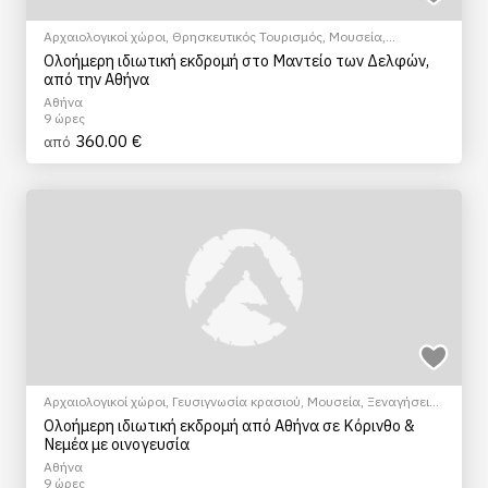
Αρχαιολογικοί χώροι
,
Θρησκευτικός Τουρισμός
,
Μουσεία
,
Ξεναγήσεις/Αξιοθέατα
,
Πεζοπορία Πόλης
,
Πολιτιστικά -
Ολοήμερη ιδιωτική εκδρομή στο Μαντείο των Δελφών,
Πολιτισμικά
από την Αθήνα
Αθήνα
9 ώρες
360.00 €
από
Αρχαιολογικοί χώροι
,
Γευσιγνωσία κρασιού
,
Μουσεία
,
Ξεναγήσεις/
Αξιοθέατα
Ολοήμερη ιδιωτική εκδρομή από Αθήνα σε Κόρινθο &
Νεμέα με οινογευσία
Αθήνα
9 ώρες