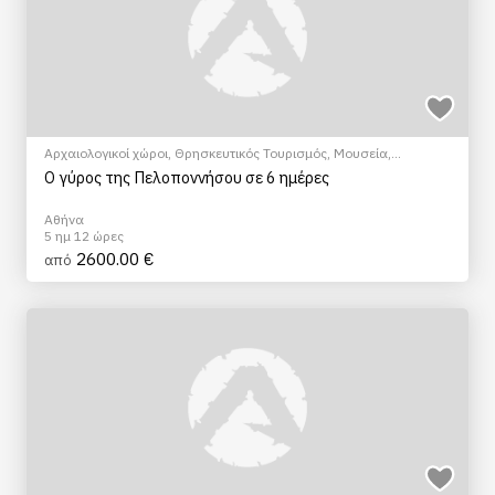
Αρχαιολογικοί χώροι
,
Θρησκευτικός Τουρισμός
,
Μουσεία
,
Ξεναγήσεις/Αξιοθέατα
,
Πεζοπορία Πόλης
,
Πολιτιστικά -
Ο γύρος της Πελοποννήσου σε 6 ημέρες
Πολιτισμικά
Αθήνα
5 ημ 12 ώρες
2600.00 €
από