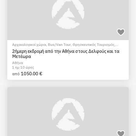
Αρχαιολογικοί χώροι
,
Bus/Van Tour
,
Θρησκευτικός Τουρισμός
,
Μουσεία
,
Ξεναγήσεις/Αξιοθέατα
,
Πολιτιστικά - Πολιτισμικά
2ήμερη εκδρομή από την Αθήνα στους Δελφούς και τα
Μετέωρα
Αθήνα
1 ημ 10 ώρες
1050.00 €
από