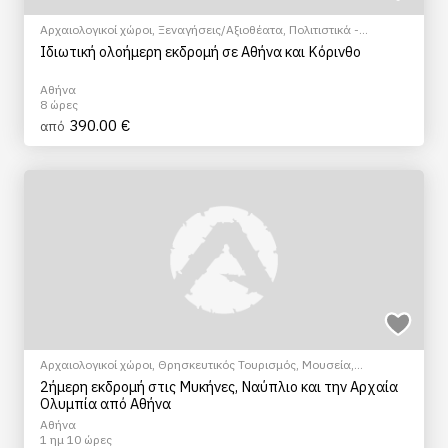
Αρχαιολογικοί χώροι
,
Ξεναγήσεις/Αξιοθέατα
,
Πολιτιστικά -
Πολιτισμικά
Ιδιωτική ολοήμερη εκδρομή σε Αθήνα και Κόρινθο
Αθήνα
8 ώρες
390.00 €
από
Αρχαιολογικοί χώροι
,
Θρησκευτικός Τουρισμός
,
Μουσεία
,
Ξεναγήσεις/Αξιοθέατα
,
Πεζοπορία Πόλης
,
Πολιτιστικά -
2ήμερη εκδρομή στις Μυκήνες, Ναύπλιο και την Αρχαία
Πολιτισμικά
Ολυμπία από Αθήνα
Αθήνα
1 ημ 10 ώρες