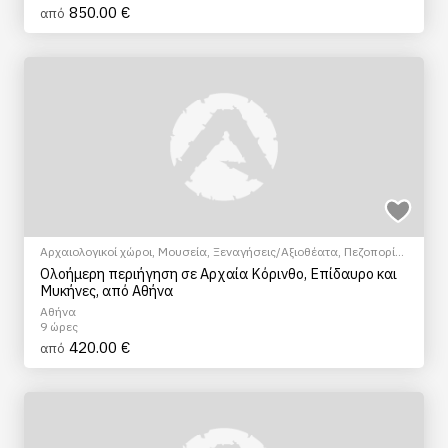
850.00 €
από
Αρχαιολογικοί χώροι
,
Μουσεία
,
Ξεναγήσεις/Αξιοθέατα
,
Πεζοπορία
Πόλης
,
Πολιτιστικά - Πολιτισμικά
Ολοήμερη περιήγηση σε Αρχαία Κόρινθο, Επίδαυρο και
Μυκήνες, από Αθήνα
Αθήνα
9 ώρες
420.00 €
από