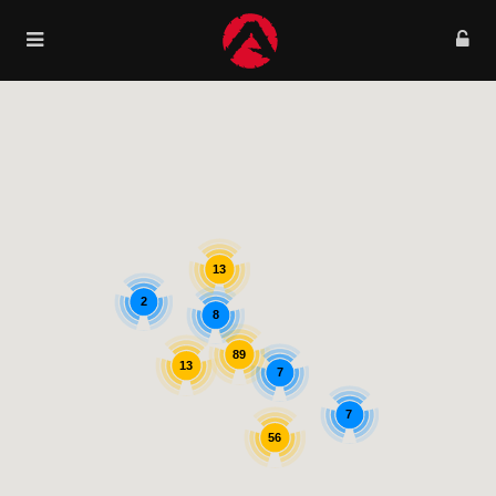
13
2
8
89
13
7
7
56