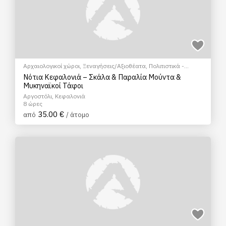
Αρχαιολογικοί χώροι
,
Ξεναγήσεις/Αξιοθέατα
,
Πολιτιστικά -
Πολιτισμικά
Νότια Κεφαλονιά – Σκάλα & Παραλία Μούντα &
Μυκηναϊκοί Τάφοι
Αργοστόλι, Κεφαλονιά
8 ώρες
35.00 €
από
/ άτομο