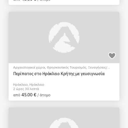
Αρχαιολογικοί χώροι
,
Θρησκευτικός Τουρισμός
,
Ξεναγήσεις/
Αξιοθέατα
,
Πεζοπορία Πόλης
Περίπατος στο Ηράκλειο Κρήτης με γευσιγνωσία
Ηράκλειο, Ηράκλειο
2 ώρες 30 λεπτά
45.00 €
από
/ άτομο