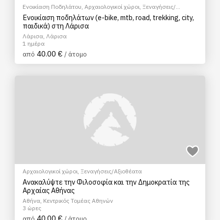
Ενοικίαση Ποδηλάτου
,
Αρχαιολογικοί χώροι
,
Ξεναγήσεις/
Αξιοθέατα
,
Πεζοπορία Πόλης
,
Πολιτιστικά - Πολιτισμικά
Ενοικίαση ποδηλάτων (e-bike, mtb, road, trekking, city,
παιδικά) στη Λάρισα
Λάρισα, Λάρισα
1 ημέρα
40.00 €
από
/ άτομο
Αρχαιολογικοί χώροι
,
Ξεναγήσεις/Αξιοθέατα
Ανακαλύψτε την Φιλοσοφία και την Δημοκρατία της
Αρχαίας Αθήνας
Αθήνα, Κεντρικός Τομέας Αθηνών
3 ώρες
40.00 €
από
/ άτομο